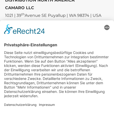
DISTRIBUTION NORTH AMERICA
CAMARO LLC
th
1021 | 39
Avenue SE Puyallup | WA 98374 | USA
E-mail:
sales-usa@camaro.at
Tel.:
+1 253-867-57 35
Unternehmen
Service
Media
© 2026 - Camaro Erich Roiser GmbH
AGB
Impressum
Kontakt