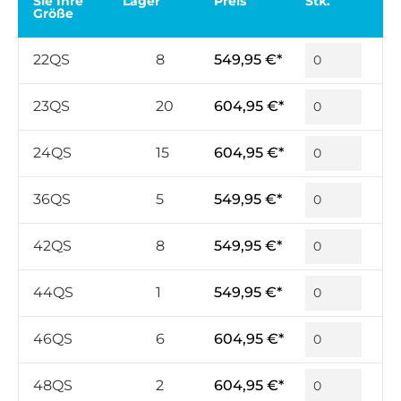
Sie Ihre
Lager
Preis
Stk.
Größe
22QS
8
549,95 €*
23QS
20
604,95 €*
24QS
15
604,95 €*
36QS
5
549,95 €*
42QS
8
549,95 €*
44QS
1
549,95 €*
46QS
6
604,95 €*
48QS
2
604,95 €*