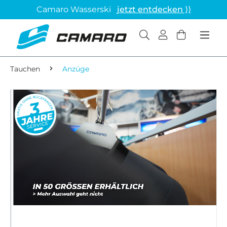
Camaro Wasserski
jetzt entdecken ⟩⟩
Tauchen
Anzüge