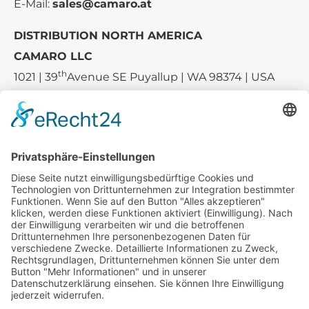
E-Mail:
sales@camaro.at
DISTRIBUTION NORTH AMERICA
CAMARO LLC
th
1021 | 39
Avenue SE Puyallup | WA 98374 | USA
E-mail:
sales-usa@camaro.at
Tel.:
+1 253-867-57 35
Unternehmen
Service
Media
© 2026 - Camaro Erich Roiser GmbH