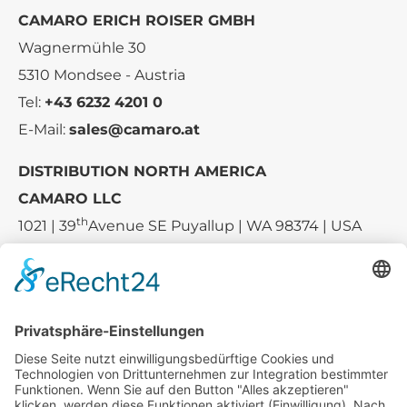
CAMARO ERICH ROISER GMBH
Wagnermühle 30
5310 Mondsee - Austria
Tel:
+43 6232 4201 0
E-Mail:
sales@camaro.at
DISTRIBUTION NORTH AMERICA
CAMARO LLC
th
1021 | 39
Avenue SE Puyallup | WA 98374 | USA
E-mail:
sales-usa@camaro.at
Tel.:
+1 253-867-57 35
Unternehmen
Service