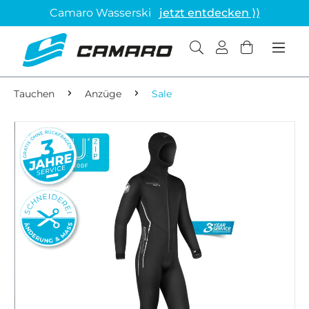
Camaro Wasserski
jetzt entdecken ⟩⟩
Tauchen
Anzüge
Sale