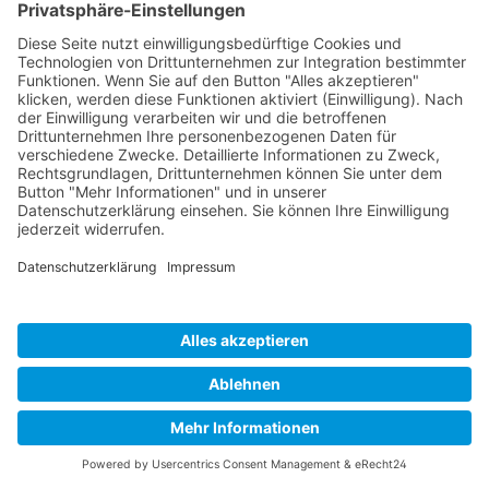
mehr erfahren
Zahlungsmethoden
CAMARO ERICH ROISER GMBH
Wagnermühle 30