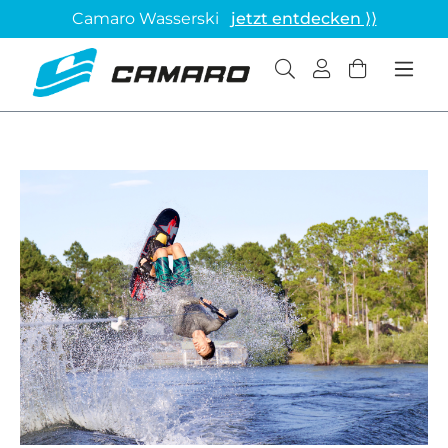
Camaro Wasserski
jetzt entdecken ⟩⟩