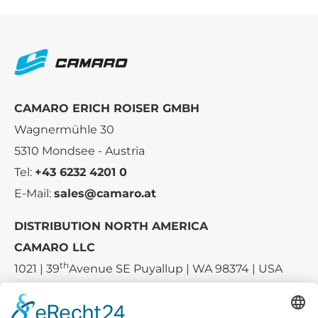
CAMARO ERICH ROISER GMBH
Wagnermühle 30
5310 Mondsee - Austria
Tel:
+43 6232 4201 0
E-Mail:
sales@camaro.at
DISTRIBUTION NORTH AMERICA
CAMARO LLC
th
1021 | 39
Avenue SE Puyallup | WA 98374 | USA
E-mail:
sales-usa@camaro.at
Tel.:
+1 253-867-57 35