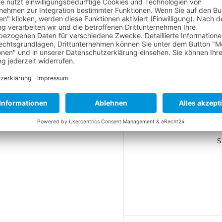
le skiing
erall
verall
S
€*