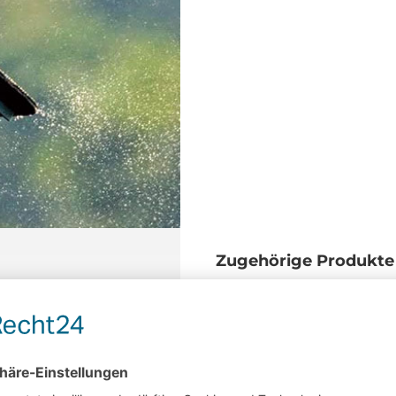
Zugehörige Produkte
hind a boat
Cable skiing