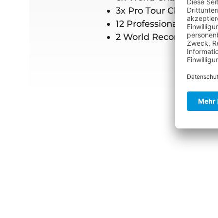
3x Pro Tour Champion
12 Professional wins
2 World Records in Cab
Titanium Pro Ov
Super elastischer O
299,95 