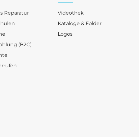
is Reparatur
Videothek
chulen
Kataloge & Folder
he
Logos
ahlung (B2C)
hte
errufen