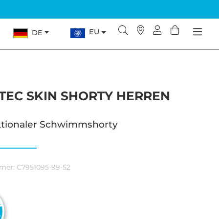
EU
DE
TEC SKIN SHORTY HERREN
ktionaler Schwimmshorty
mer:
C7951095-99-52