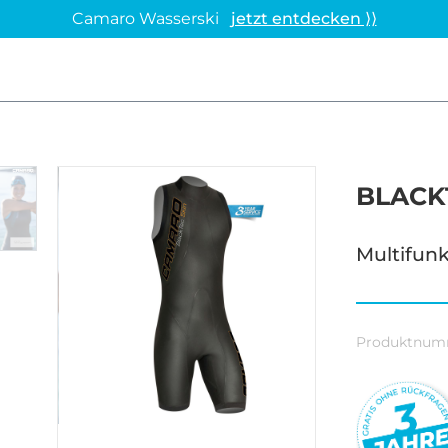
Camaro Wasserski
jetzt entdecken ⟩⟩
BLACK
Multifun
Produktnum