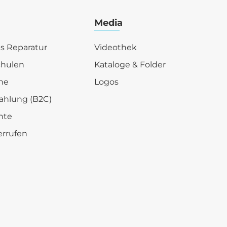
Media
is Reparatur
Videothek
chulen
Kataloge & Folder
he
Logos
ahlung (B2C)
hte
errufen