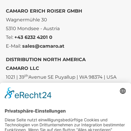
CAMARO ERICH ROISER GMBH
Wagnermühle 30
5310 Mondsee - Austria
Tel:
+43 6232 4201 0
E-Mail:
sales@camaro.at
DISTRIBUTION NORTH AMERICA
CAMARO LLC
th
1021 | 39
Avenue SE Puyallup | WA 98374 | USA
E-mail:
sales-usa@camaro.at
Tel.:
+1 253-867-57 35
Unternehmen