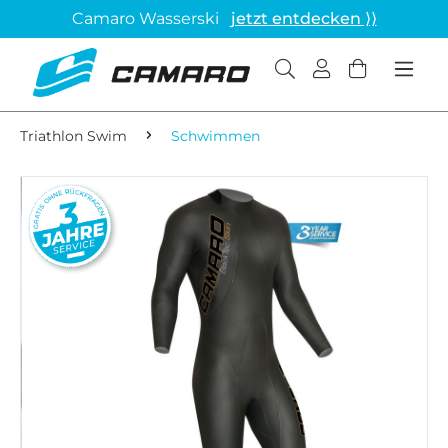
Camaro Wasserski
jetzt entdecken ⟩⟩
Triathlon Swim
Schwimmen