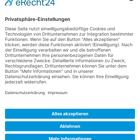
Tel.:
+1 253-867-57 35
Unternehmen
Service
Media
© 2026 - Camaro Erich Roiser GmbH
AGB
Impressum
Kontakt
Datenschutz
Widerrufsrecht