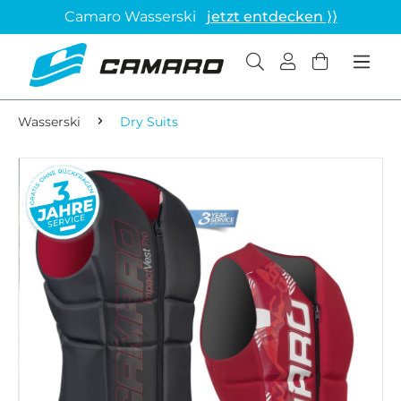
Camaro Wasserski
jetzt entdecken ⟩⟩
Wasserski
Dry Suits