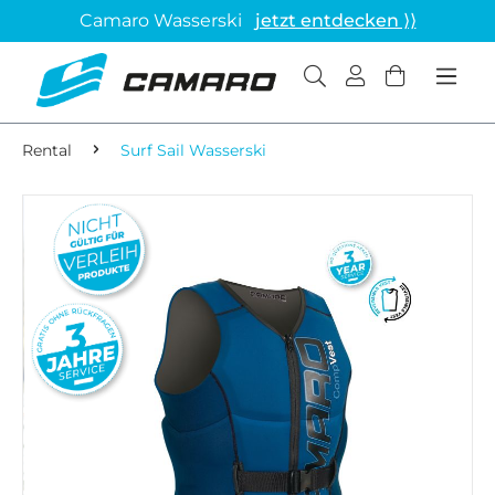
Camaro Wasserski
jetzt entdecken ⟩⟩
Rental
Surf Sail Wasserski