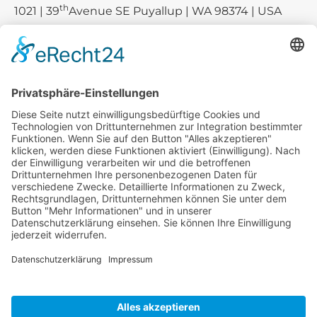
th
1021 | 39
Avenue SE Puyallup | WA 98374 | USA
E-mail:
sales-usa@camaro.at
Tel.:
+1 253-867-57 35
Unternehmen
Service
Media
© 2026 - Camaro Erich Roiser GmbH
AGB
Impressum
Kontakt
Datenschutz
Widerrufsrecht