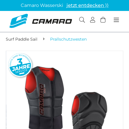
Camaro Wasserski
jetzt entdecken ⟩⟩
Surf Paddle Sail
Prallschutzwesten