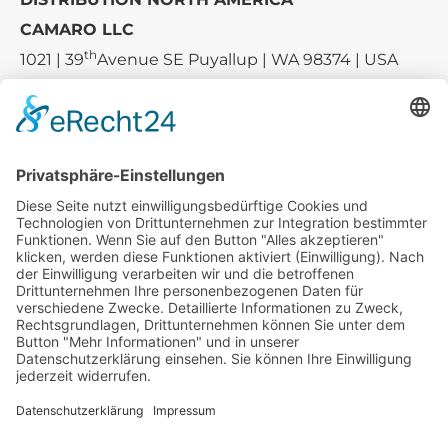
CAMARO LLC
th
1021 | 39
Avenue SE Puyallup | WA 98374 | USA
E-mail:
sales-usa@camaro.at
Tel.:
+1 253-867-57 35
Unternehmen
Service
Media
© 2026 - Camaro Erich Roiser GmbH
AGB
Impressum
Kontakt