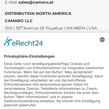
E-Mail:
sales@camaro.at
DISTRIBUTION NORTH AMERICA
CAMARO LLC
th
1021 | 39
Avenue SE Puyallup | WA 98374 | USA
E-mail:
sales-usa@camaro.at
Tel.:
+1 253-867-57 35
Unternehmen
Service
Media
© 2026 - Camaro Erich Roiser GmbH