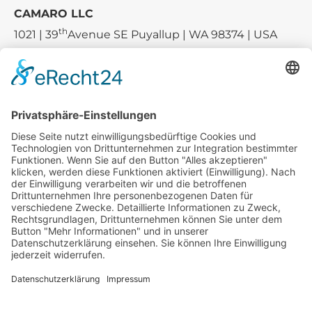
CAMARO LLC
th
1021 | 39
Avenue SE Puyallup | WA 98374 | USA
E-mail:
sales-usa@camaro.at
Tel.:
+1 253-867-57 35
Unternehmen
Service
Media
© 2026 - Camaro Erich Roiser GmbH
AGB
Impressum
Kontakt
Datenschutz
Widerrufsrecht