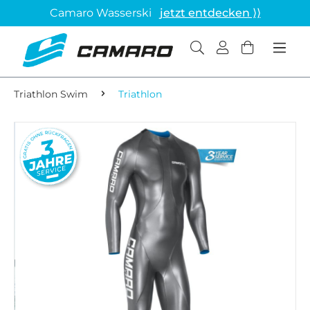
Camaro Wasserski
jetzt entdecken ⟩⟩
Triathlon Swim
Triathlon