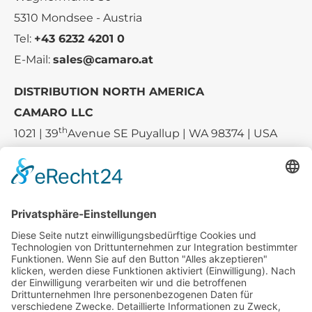
5310 Mondsee - Austria
Tel:
+43 6232 4201 0
E-Mail:
sales@camaro.at
DISTRIBUTION NORTH AMERICA
CAMARO LLC
th
1021 | 39
Avenue SE Puyallup | WA 98374 | USA
E-mail:
sales-usa@camaro.at
Tel.:
+1 253-867-57 35
Unternehmen
Service
Media