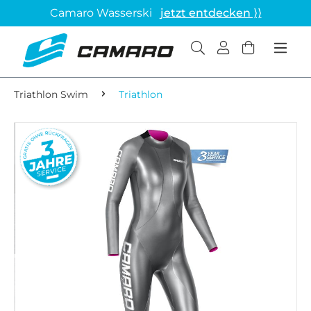
Camaro Wasserski
jetzt entdecken ⟩⟩
Triathlon Swim
Triathlon