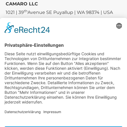
CAMARO LLC
th
1021 | 39
Avenue SE Puyallup | WA 98374 | USA
E-mail:
sales-usa@camaro.at
Tel.:
+1 253-867-57 35
Unternehmen
Service
Media
© 2026 - Camaro Erich Roiser GmbH
AGB
Impressum
Kontakt
Datenschutz
Widerrufsrecht