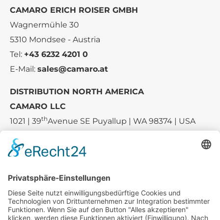
CAMARO ERICH ROISER GMBH
Wagnermühle 30
5310 Mondsee - Austria
Tel:
+43 6232 4201 0
E-Mail:
sales@camaro.at
DISTRIBUTION NORTH AMERICA
CAMARO LLC
th
1021 | 39
Avenue SE Puyallup | WA 98374 | USA
E-mail:
sales-usa@camaro.at
Tel.:
+1 253-867-57 35
Unternehmen
Service