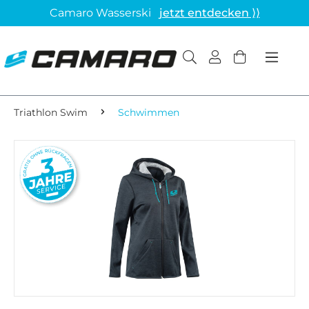
Camaro Wasserski
jetzt entdecken ⟩⟩
Triathlon Swim
Schwimmen