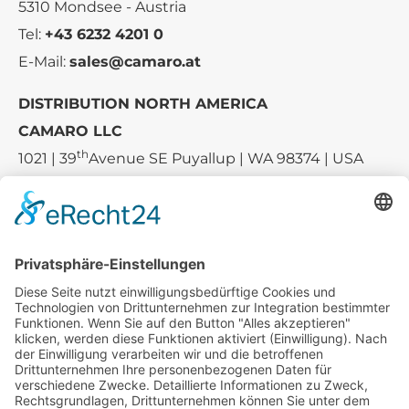
5310 Mondsee - Austria
Tel:
+43 6232 4201 0
E-Mail:
sales@camaro.at
DISTRIBUTION NORTH AMERICA
CAMARO LLC
th
1021 | 39
Avenue SE Puyallup | WA 98374 | USA
E-mail:
sales-usa@camaro.at
Tel.:
+1 253-867-57 35
Unternehmen
Service
Media