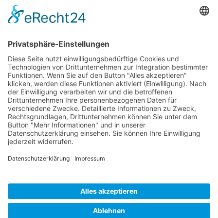
E-mail:
sales-usa@camaro.at
Tel.:
+1 253-867-57 35
Unternehmen
Service
Media
© 2026 - Camaro Erich Roiser GmbH
AGB
Impressum
Kontakt
Datenschutz
Widerrufsrecht