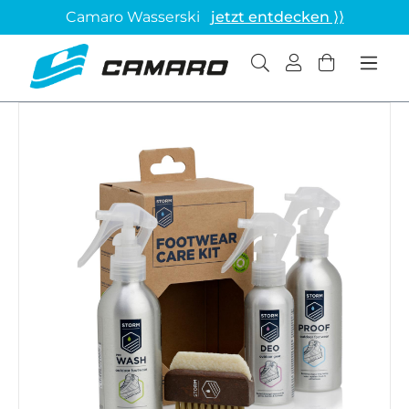
Camaro Wasserski
jetzt entdecken ⟩⟩