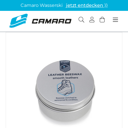
Camaro Wasserski
jetzt entdecken ⟩⟩