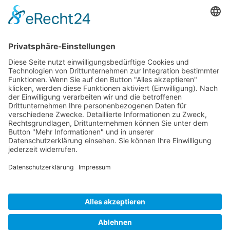
E-mail:
sales-usa@camaro.at
Tel.:
+1 253-867-57 35
Unternehmen
Service
Media
© 2026 - Camaro Erich Roiser GmbH
AGB
Impressum
Kontakt
Datenschutz
Widerrufsrecht