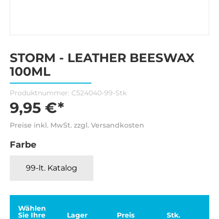
STORM - LEATHER BEESWAX
100ML
Produktnummer:
C524040-99-Stk
9,95 €*
Preise inkl. MwSt. zzgl. Versandkosten
Farbe
99-lt. Katalog
Wählen
Sie Ihre
Lager
Preis
Stk.