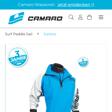
Camaro Wasserski
jetzt entdecken ⟩⟩
Surf Paddle Sail
Juniors