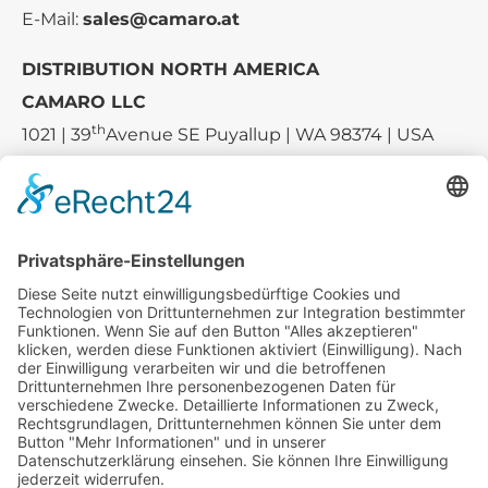
E-Mail:
sales@camaro.at
DISTRIBUTION NORTH AMERICA
CAMARO LLC
th
1021 | 39
Avenue SE Puyallup | WA 98374 | USA
E-mail:
sales-usa@camaro.at
Tel.:
+1 253-867-57 35
Unternehmen
Service
Media
© 2026 - Camaro Erich Roiser GmbH