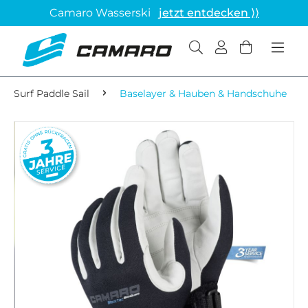
Camaro Wasserski
jetzt entdecken ⟩⟩
Surf Paddle Sail
Baselayer & Hauben & Handschuhe