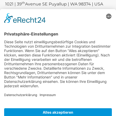
th
1021 | 39
Avenue SE Puyallup | WA 98374 | USA
E-mail:
sales-usa@camaro.at
Tel.:
+1 253-867-57 35
Unternehmen
Service
Media
© 2026 - Camaro Erich Roiser GmbH
AGB
Impressum
Kontakt
Datenschutz
Widerrufsrecht