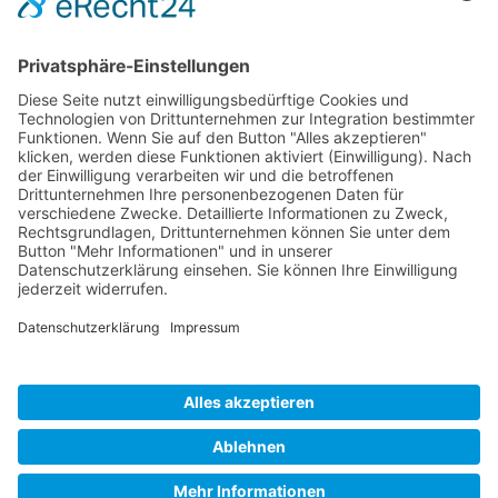
Tel.:
+1 253-867-57 35
Unternehmen
Service
Media
© 2026 - Camaro Erich Roiser GmbH
AGB
Impressum
Kontakt
Datenschutz
Widerrufsrecht