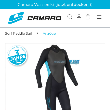
Camaro Wasserski
jetzt entdecken ⟩⟩
Surf Paddle Sail
Anzüge