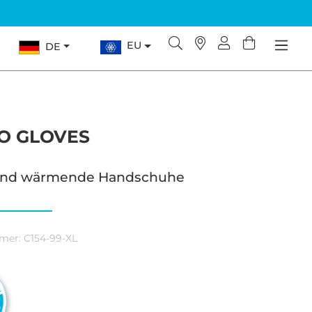
EU
DE
O GLOVES
und wärmende Handschuhe
mer:
C154-99-XL