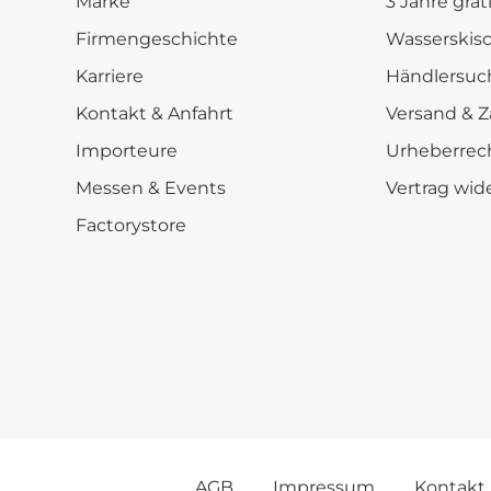
Marke
3 Jahre grat
Firmengeschichte
Wasserskis
Karriere
Händlersuc
Kontakt & Anfahrt
Versand & Z
Importeure
Urheberrec
Messen & Events
Vertrag wid
Factorystore
AGB
Impressum
Kontakt