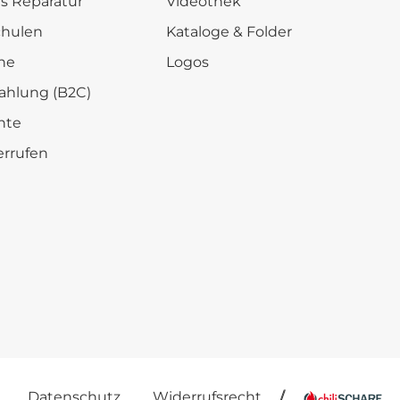
is Reparatur
Videothek
chulen
Kataloge & Folder
he
Logos
ahlung (B2C)
hte
errufen
Datenschutz
Widerrufsrecht