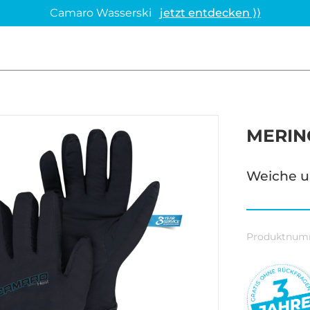
Camaro Wasserski
jetzt entdecken ⟩⟩
MERIN
Weiche 
Produktnum