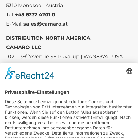
5310 Mondsee - Austria
Tel:
+43 6232 4201 0
E-Mail:
sales@camaro.at
DISTRIBUTION NORTH AMERICA
CAMARO LLC
th
1021 | 39
Avenue SE Puyallup | WA 98374 | USA
E-mail:
sales-usa@camaro.at
Tel.:
+1 253-867-57 35
Unternehmen
Service
Media