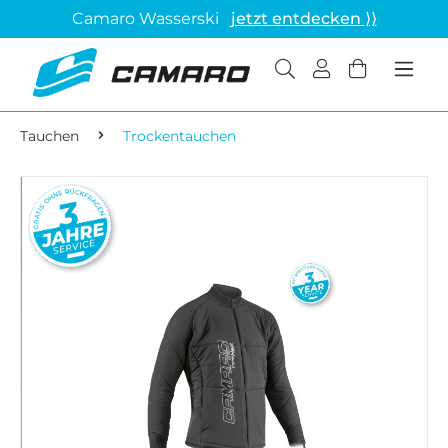
Camaro Wasserski
jetzt entdecken ⟩⟩
Tauchen
Trockentauchen