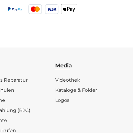
Media
is Reparatur
Videothek
chulen
Kataloge & Folder
he
Logos
ahlung (B2C)
hte
errufen