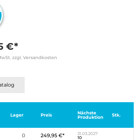
5 €*
 MwSt. zzgl. Versandkosten
Katalog
Nächste
Lager
Preis
Stk.
Produktion
31.03.2027
0
249,95 €*
10