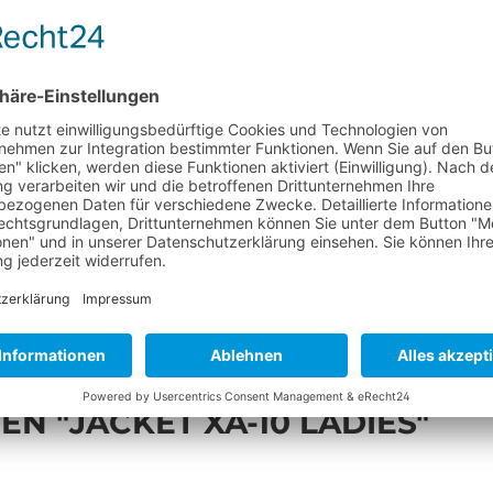
Produkt ni
 "JACKET XA-10 LADIES"