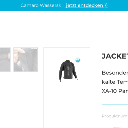
Camaro Wasserski
jetzt entdecken ⟩⟩
JACKET
Besonder
kalte Tem
XA-10 Pa
Produktnum