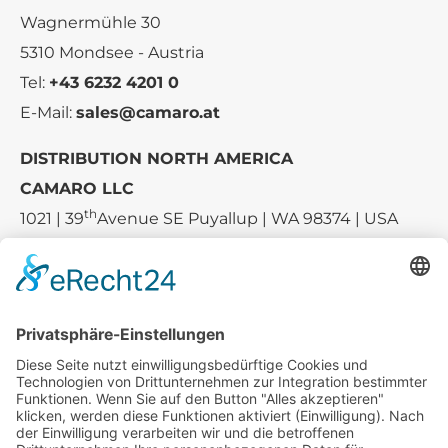
Wagnermühle 30
5310 Mondsee - Austria
Tel:
+43 6232 4201 0
E-Mail:
sales@camaro.at
DISTRIBUTION NORTH AMERICA
CAMARO LLC
th
1021 | 39
Avenue SE Puyallup | WA 98374 | USA
E-mail:
sales-usa@camaro.at
Tel.:
+1 253-867-57 35
Unternehmen
Service