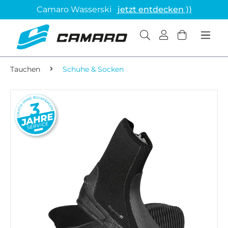
Camaro Wasserski
jetzt entdecken ⟩⟩
Tauchen
Schuhe & Socken