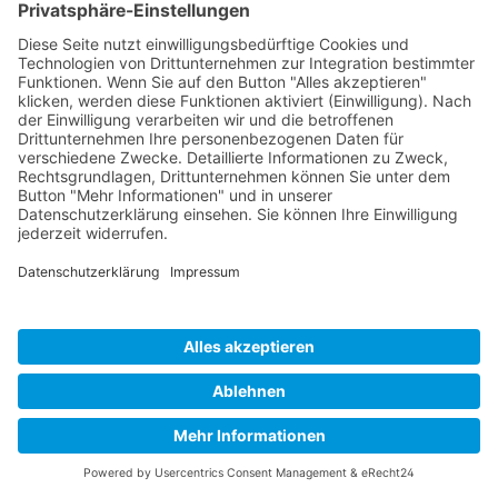
Unternehmen
Service
Media
© 2026 - Camaro Erich Roiser GmbH
AGB
Impressum
Kontakt
Datenschutz
Widerrufsrecht
* Alle Preise inkl. gesetzl. Mehrwertsteuer zzgl. Versandkosten
und ggf. Nachnahmegebühren, wenn nicht anders angegeben.