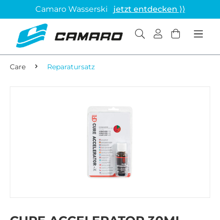
Camaro Wasserski
jetzt entdecken ⟩⟩
Care
Reparatursatz