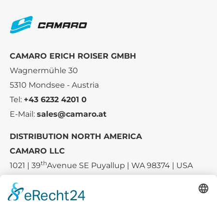
CAMARO ERICH ROISER GMBH
Wagnermühle 30
5310 Mondsee - Austria
Tel:
+43 6232 4201 0
E-Mail:
sales@camaro.at
DISTRIBUTION NORTH AMERICA
CAMARO LLC
th
1021 | 39
Avenue SE Puyallup | WA 98374 | USA
E-mail:
sales-usa@camaro.at
Tel.:
+1 253-867-57 35