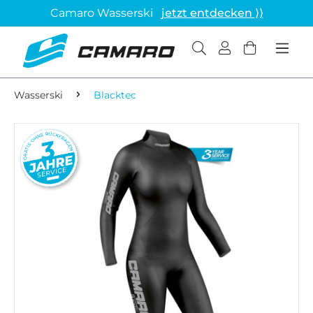
Camaro Wasserski
jetzt entdecken ⟩⟩
Wasserski
Blacktec