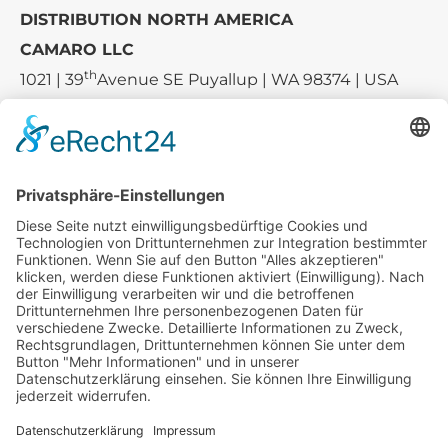
DISTRIBUTION NORTH AMERICA
CAMARO LLC
th
1021 | 39
Avenue SE Puyallup | WA 98374 | USA
E-mail:
sales-usa@camaro.at
Tel.:
+1 253-867-57 35
Unternehmen
Service
Media
© 2026 - Camaro Erich Roiser GmbH
AGB
Impressum
Kontakt