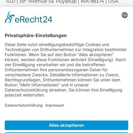
1021 | 39
Avenue SE Puyallup | WA 98374 | USA
E-mail:
sales-usa@camaro.at
Tel.:
+1 253-867-57 35
Unternehmen
Service
Media
© 2026 - Camaro Erich Roiser GmbH
AGB
Impressum
Kontakt
Datenschutz
Widerrufsrecht