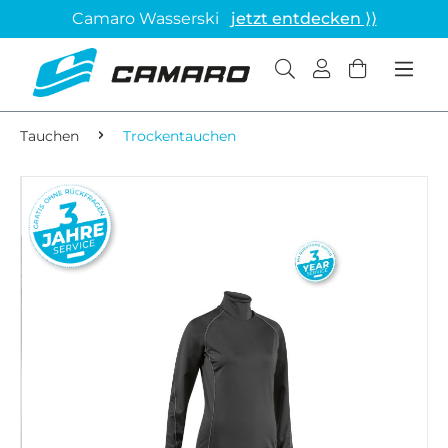
Camaro Wasserski
jetzt entdecken ⟩⟩
Tauchen
Trockentauchen