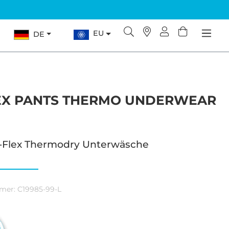
EU
DE
EX PANTS THERMO UNDERWEAR
Flex Thermodry Unterwäsche
mer:
C19985-99-L