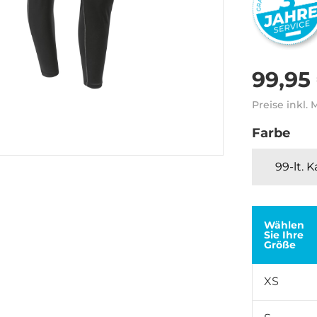
99,95
Preise inkl.
Farbe
99-lt. 
Wählen
Sie Ihre
Größe
XS