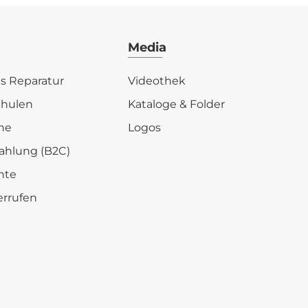
Media
is Reparatur
Videothek
chulen
Kataloge & Folder
he
Logos
ahlung (B2C)
hte
errufen