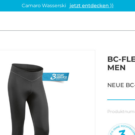
Camaro Wasserski
jetzt entdecken ⟩⟩
BC-FL
MEN
NEUE BC-
Produktnum