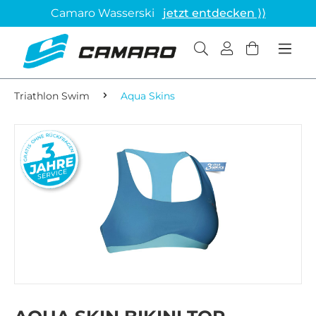
Camaro Wasserski
jetzt entdecken ⟩⟩
Triathlon Swim
Aqua Skins