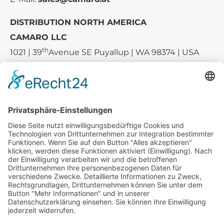
DISTRIBUTION NORTH AMERICA
CAMARO LLC
th
1021 | 39
Avenue SE Puyallup | WA 98374 | USA
E-mail:
sales-usa@camaro.at
Tel.:
+1 253-867-57 35
Unternehmen
Service
Media
© 2026 - Camaro Erich Roiser GmbH