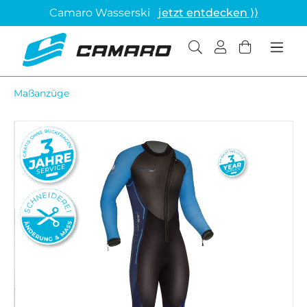
Camaro Wasserski
jetzt entdecken ⟩⟩
Maßanzüge