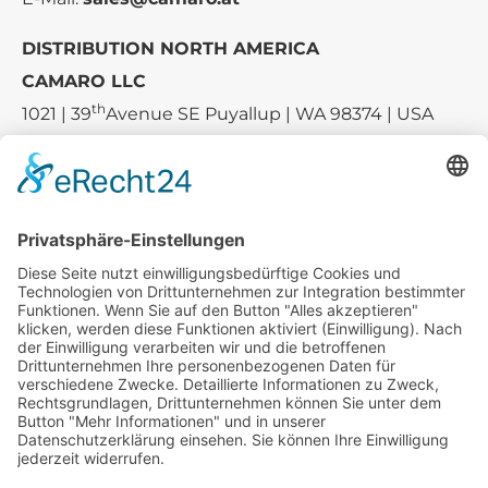
DISTRIBUTION NORTH AMERICA
CAMARO LLC
th
1021 | 39
Avenue SE Puyallup | WA 98374 | USA
E-mail:
sales-usa@camaro.at
Tel.:
+1 253-867-57 35
Unternehmen
Service
Media
© 2026 - Camaro Erich Roiser GmbH