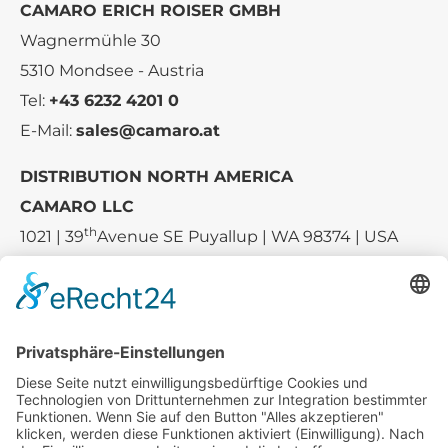
CAMARO ERICH ROISER GMBH
Wagnermühle 30
5310 Mondsee - Austria
Tel:
+43 6232 4201 0
E-Mail:
sales@camaro.at
DISTRIBUTION NORTH AMERICA
CAMARO LLC
th
1021 | 39
Avenue SE Puyallup | WA 98374 | USA
E-mail:
sales-usa@camaro.at
Tel.:
+1 253-867-57 35
Unternehmen
Service