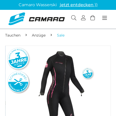
Camaro Wasserski
jetzt entdecken ⟩⟩
Tauchen
Anzüge
Sale