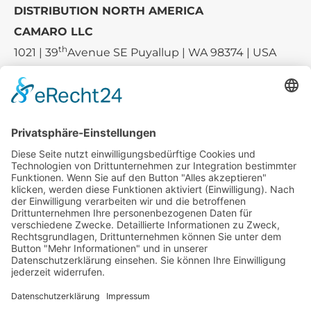
DISTRIBUTION NORTH AMERICA
CAMARO LLC
th
1021 | 39
Avenue SE Puyallup | WA 98374 | USA
E-mail:
sales-usa@camaro.at
Tel.:
+1 253-867-57 35
Unternehmen
Service
Media
© 2026 - Camaro Erich Roiser GmbH
AGB
Impressum
Kontakt