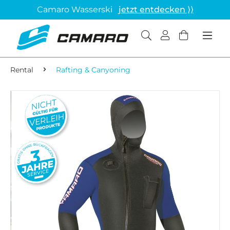
Camaro Wasserski
jetzt entdecken ⟩⟩
Rental
Rafting & Canyoning