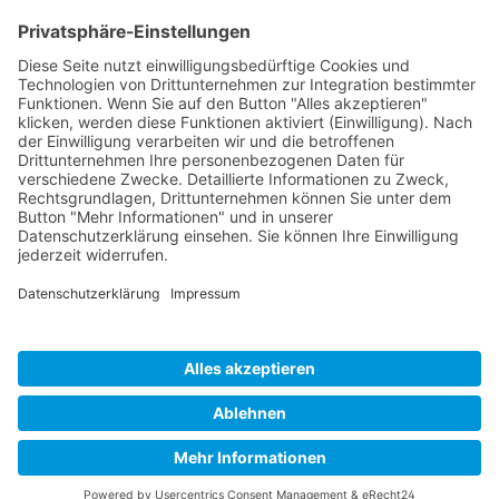
Unternehmen
Service
Media
© 2026 - Camaro Erich Roiser GmbH
AGB
Impressum
Kontakt
Datenschutz
Widerrufsrecht
* Alle Preise inkl. gesetzl. Mehrwertsteuer zzgl. Versandkosten
und ggf. Nachnahmegebühren, wenn nicht anders angegeben.