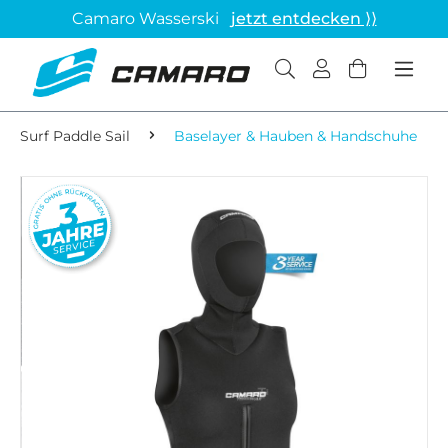
Camaro Wasserski
jetzt entdecken ⟩⟩
Surf Paddle Sail
Baselayer & Hauben & Handschuhe