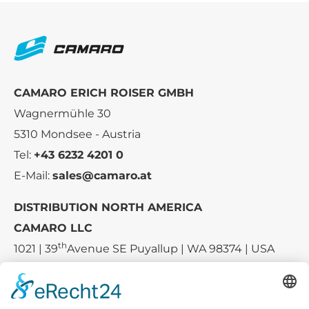
CAMARO ERICH ROISER GMBH
Wagnermühle 30
5310 Mondsee - Austria
Tel:
+43 6232 4201 0
E-Mail:
sales@camaro.at
DISTRIBUTION NORTH AMERICA
CAMARO LLC
th
1021 | 39
Avenue SE Puyallup | WA 98374 | USA
E-mail:
sales-usa@camaro.at
Tel.:
+1 253-867-57 35