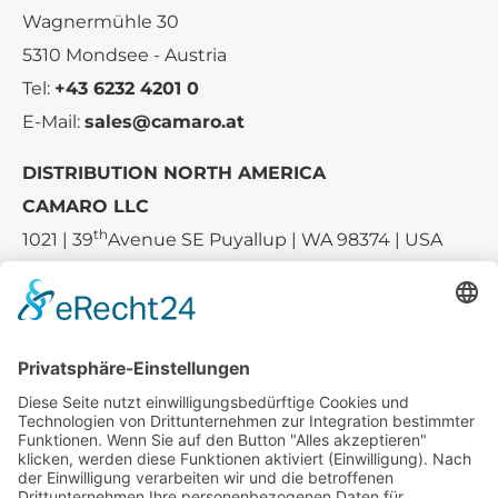
Wagnermühle 30
5310 Mondsee - Austria
Tel:
+43 6232 4201 0
E-Mail:
sales@camaro.at
DISTRIBUTION NORTH AMERICA
CAMARO LLC
th
1021 | 39
Avenue SE Puyallup | WA 98374 | USA
E-mail:
sales-usa@camaro.at
Tel.:
+1 253-867-57 35
Unternehmen
Service