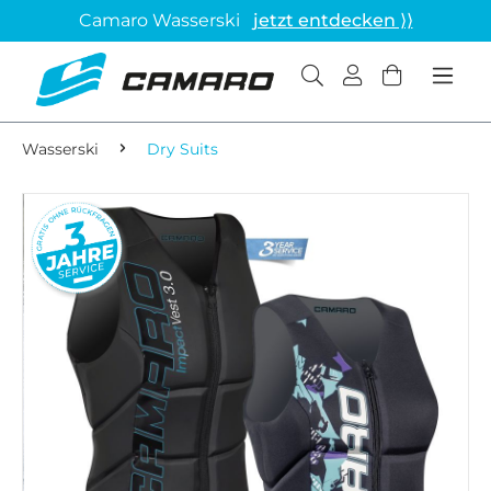
Camaro Wasserski
jetzt entdecken ⟩⟩
Wasserski
Dry Suits