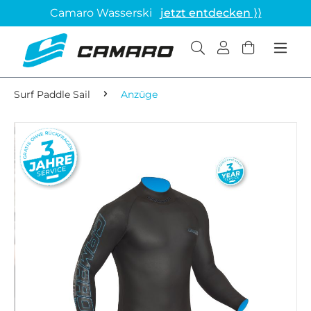
Camaro Wasserski
jetzt entdecken ⟩⟩
Surf Paddle Sail
Anzüge