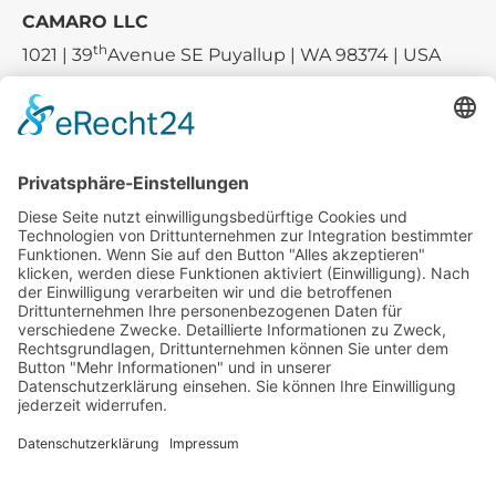
CAMARO LLC
th
1021 | 39
Avenue SE Puyallup | WA 98374 | USA
E-mail:
sales-usa@camaro.at
Tel.:
+1 253-867-57 35
Unternehmen
Service
Media
© 2026 - Camaro Erich Roiser GmbH
AGB
Impressum
Kontakt
Datenschutz
Widerrufsrecht