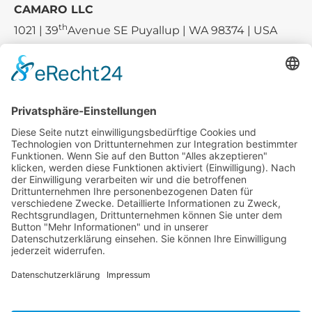
CAMARO LLC
th
1021 | 39
Avenue SE Puyallup | WA 98374 | USA
E-mail:
sales-usa@camaro.at
Tel.:
+1 253-867-57 35
Unternehmen
Service
Media
© 2026 - Camaro Erich Roiser GmbH
AGB
Impressum
Kontakt
Datenschutz
Widerrufsrecht