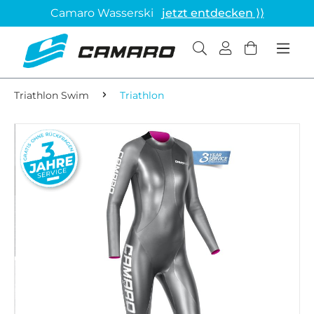
Camaro Wasserski
jetzt entdecken ⟩⟩
Triathlon Swim
Triathlon