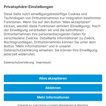
Unternehmen
Service
Media
© 2026 - Camaro Erich Roiser GmbH
AGB
Impressum
Kontakt
Datenschutz
Widerrufsrecht
* Alle Preise inkl. gesetzl. Mehrwertsteuer zzgl. Versandkosten
und ggf. Nachnahmegebühren, wenn nicht anders angegeben.