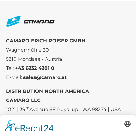
CAMARO ERICH ROISER GMBH
Wagnermühle 30
5310 Mondsee - Austria
Tel:
+43 6232 4201 0
E-Mail:
sales@camaro.at
DISTRIBUTION NORTH AMERICA
CAMARO LLC
th
1021 | 39
Avenue SE Puyallup | WA 98374 | USA
E-mail:
sales-usa@camaro.at
Tel.:
+1 253-867-57 35