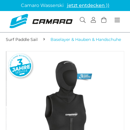
Camaro Wasserski
jetzt entdecken ⟩⟩
Surf Paddle Sail
Baselayer & Hauben & Handschuhe