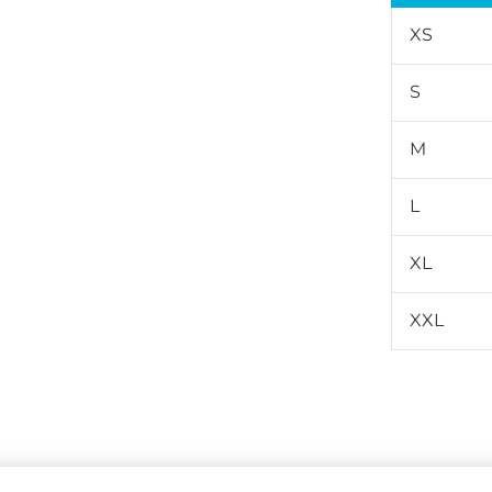
XS
S
M
L
XL
XXL
Produkt ni