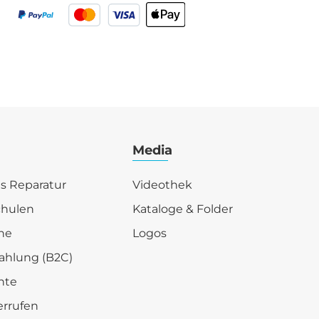
Media
is Reparatur
Videothek
chulen
Kataloge & Folder
he
Logos
ahlung (B2C)
hte
errufen