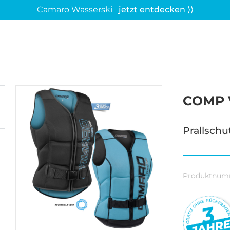
Camaro Wasserski
jetzt entdecken ⟩⟩
COMP 
Prallschu
Produktnum