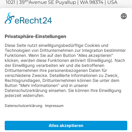
th
1021 | 39
Avenue SE Puyallup | WA 98374 | USA
E-mail:
sales-usa@camaro.at
Tel.:
+1 253-867-57 35
Unternehmen
Service
Media
© 2026 - Camaro Erich Roiser GmbH
AGB
Impressum
Kontakt
Datenschutz
Widerrufsrecht