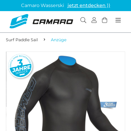
Camaro Wasserski
jetzt entdecken ⟩⟩
Surf Paddle Sail
Anzüge