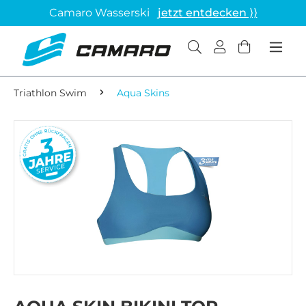
Camaro Wasserski
jetzt entdecken ⟩⟩
Triathlon Swim
Aqua Skins