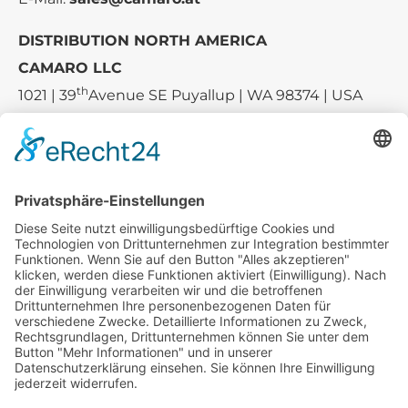
DISTRIBUTION NORTH AMERICA
CAMARO LLC
th
1021 | 39
Avenue SE Puyallup | WA 98374 | USA
E-mail:
sales-usa@camaro.at
Tel.:
+1 253-867-57 35
Unternehmen
Service
Media
© 2026 - Camaro Erich Roiser GmbH