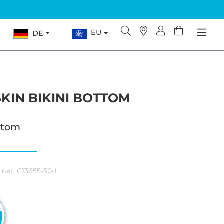
EU
DE
KIN BIKINI BOTTOM
ottom
mer:
C13655-50-L