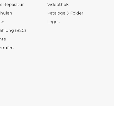
is Reparatur
Videothek
chulen
Kataloge & Folder
he
Logos
ahlung (B2C)
hte
errufen