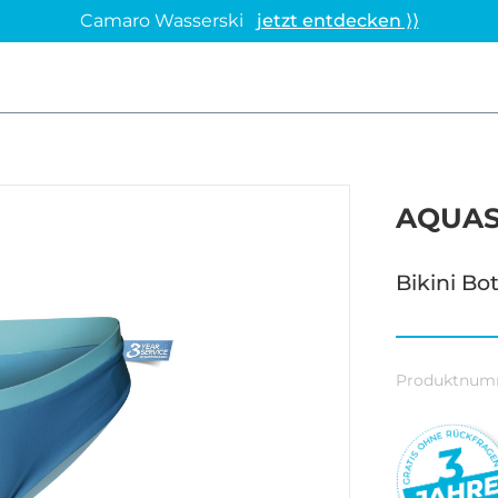
Camaro Wasserski
jetzt entdecken ⟩⟩
AQUAS
Bikini B
Produktnum