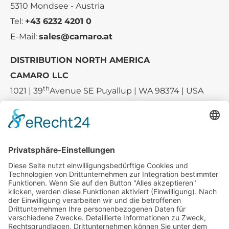
5310 Mondsee - Austria
Tel:
+43 6232 4201 0
E-Mail:
sales@camaro.at
DISTRIBUTION NORTH AMERICA
CAMARO LLC
th
1021 | 39
Avenue SE Puyallup | WA 98374 | USA
E-mail:
sales-usa@camaro.at
Tel.:
+1 253-867-57 35
Unternehmen
Service
Media