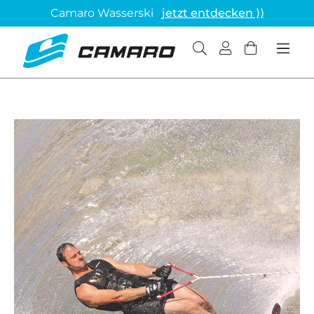
Camaro Wasserski
jetzt entdecken ⟩⟩