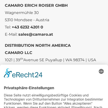
CAMARO ERICH ROISER GMBH
Wagnermühle 30
5310 Mondsee - Austria
Tel:
+43 6232 4201 0
E-Mail:
sales@camaro.at
DISTRIBUTION NORTH AMERICA
CAMARO LLC
th
1021 | 39
Avenue SE Puyallup | WA 98374 | USA
E-mail:
sales-usa@camaro.at
Tel.:
+1 253-867-57 35
Unternehmen
Service