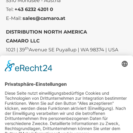
5310 Mondsee - Austria
Tel:
+43 6232 4201 0
E-Mail:
sales@camaro.at
DISTRIBUTION NORTH AMERICA
CAMARO LLC
th
1021 | 39
Avenue SE Puyallup | WA 98374 | USA
E-mail:
sales-usa@camaro.at
Tel.:
+1 253-867-57 35
Unternehmen
Service
Media