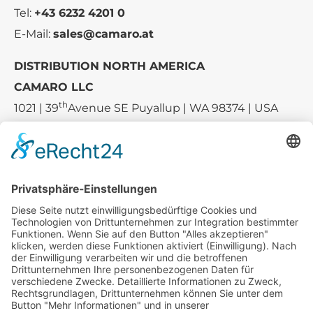
Tel:
+43 6232 4201 0
E-Mail:
sales@camaro.at
DISTRIBUTION NORTH AMERICA
CAMARO LLC
th
1021 | 39
Avenue SE Puyallup | WA 98374 | USA
E-mail:
sales-usa@camaro.at
Tel.:
+1 253-867-57 35
Unternehmen
Service
Media