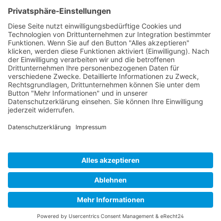
Unternehmen
Service
Media
© 2026 - Camaro Erich Roiser GmbH
AGB
Impressum
Kontakt
Datenschutz
Widerrufsrecht
* Alle Preise inkl. gesetzl. Mehrwertsteuer zzgl. Versandkosten
und ggf. Nachnahmegebühren, wenn nicht anders angegeben.