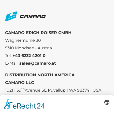
CAMARO ERICH ROISER GMBH
Wagnermühle 30
5310 Mondsee - Austria
Tel:
+43 6232 4201 0
E-Mail:
sales@camaro.at
DISTRIBUTION NORTH AMERICA
CAMARO LLC
th
1021 | 39
Avenue SE Puyallup | WA 98374 | USA
E-mail:
sales-usa@camaro.at
Tel.:
+1 253-867-57 35