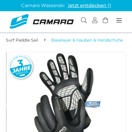
Camaro Wasserski
jetzt entdecken ⟩⟩
Surf Paddle Sail
Baselayer & Hauben & Handschuhe