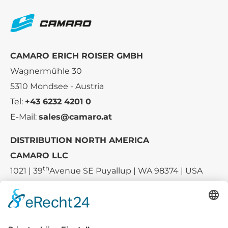
CAMARO ERICH ROISER GMBH
Wagnermühle 30
5310 Mondsee - Austria
Tel:
+43 6232 4201 0
E-Mail:
sales@camaro.at
DISTRIBUTION NORTH AMERICA
CAMARO LLC
th
1021 | 39
Avenue SE Puyallup | WA 98374 | USA
E-mail:
sales-usa@camaro.at
Tel.:
+1 253-867-57 35